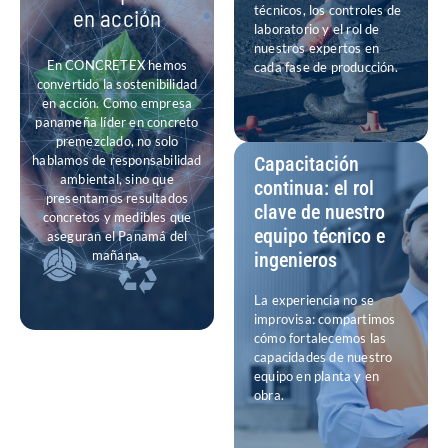
técnicos, los controles de
en acción
laboratorio y el rol de
nuestros expertos en
En CONCRETEX hemos
cada fase de producción.
convertido la sostenibilidad
en acción. Como empresa
panameña líder en concreto
premezclado, no solo
Capacitación
hablamos de responsabilidad
ambiental, sino que
continua: el rol
presentamos resultados
clave de nuestro
concretos y medibles que
equipo técnico e
aseguran el Panamá del
mañana.
ingenieros
La experiencia no se
improvisa: compartimos
cómo fortalecemos las
capacidades de nuestro
equipo en planta y en
obra.