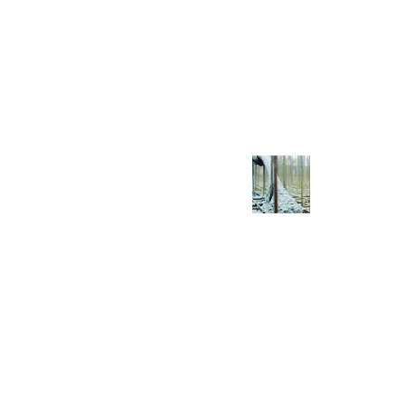
TECNOLOGÍA, CALIDAD Y
SERVICIO ESPECIALIZADO
NUESTROS
PRODUCTOS
Ponemos a tu alcance el
respaldo de una
concretera en Panamá
reconocida por su calidad
y profesionalismo, con un
portafolio de
concretos
y cementos
diseñados
para responder a las
exigencias de cualquier
proyecto, con eficiencia y
durabilidad.
Concreto