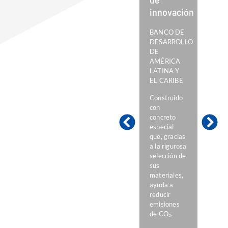
innovación
en
po
BANCO DE
DESARROLLO
PA
DE
SA
AMÉRICA
(C
LATINA Y
DE
EL CARIBE
1,4
con
Construido
pr
con
fue
concreto
col
especial
en 
que, gracias
fou
a la rigurosa
dur
selección de
sol
sus
de 
materiales,
ayuda a
reducir
emisiones
de CO₂.