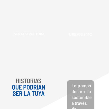
INFRAESTRUCTURA
URBANISMO
HISTORIAS
Logramos
En
QUE PODRÍAN
desarrollo
eq
SER LA TUYA
sostenible
co
a través
lo
de
im