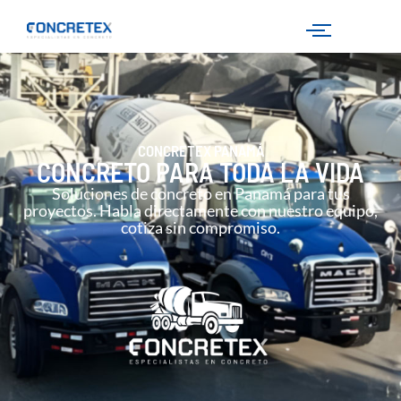
CONCRETEX PANAMÁ
CONCRETO PARA TODA LA VIDA
Soluciones de concreto en Panamá para tus
proyectos. Habla directamente con nuestro equipo,
cotiza sin compromiso.